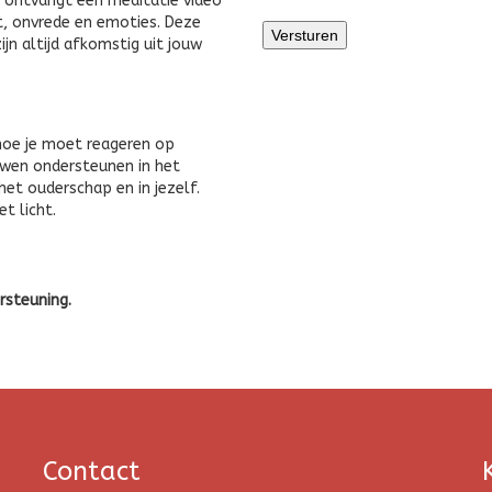
 ontvangt een meditatie video
st, onvrede en emoties. Deze
jn altijd afkomstig uit jouw
e hoe je moet reageren op
ouwen ondersteunen in het
het ouderschap en in jezelf.
t licht.
rsteuning.
Contact