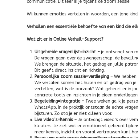
communicatie. Dit leer ik je tijdens de zoom sessie.
Wij kunnen emoties vertalen in woorden, een jong kind 
Verhuilen een essentiële behoefte van een kind die e
Wat zit er in Online Verhuil-Support?
Uitgebreide vragenlijst=Inzicht –
je ontvangt van mij
De vragen gaan over de zwangerschap, de bevallin
We brengen de situatie, het gedrag en jullie patron
Dit geeft direct inzicht en richting.
Persoonlijke zoom sessie=verdieping –
We hebben 
We vertalen samen het huilen en of gedrag van je ki
vertellen, wat is de oorzaak? Wat gebeurt er in jou?
concrete tools en inzichten in je eigen onderligge
Begeleiding=Integratie –
Twee weken ga ik je perso
WhatsApp. In de praktijk ontstaan de echte vragen
bijsturen. Zo sta je er niet alleen voor.
Live video’s=Kennis –
Je ontvangt video’s over verh
kleuters. Je ziet wat er emotioneel gebeurd tijden
meer kennis, inzicht en vooral vertrouwen kunt ha