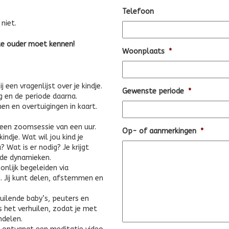
Telefoon
niet.
lke ouder moet kennen!
Woonplaats
*
 een vragenlijst over je kindje.
Gewenste periode
*
g en de periode daarna.
en en overtuigingen in kaart.
een zoomsessie van een uur.
Op- of aanmerkingen
*
ndje. Wat wil jou kind je
 Wat is er nodig? Je krijgt
nde dynamieken.
onlijk begeleiden via
. Jij kunt delen, afstemmen en
uilende baby’s, peuters en
s het verhuilen, zodat je met
ndelen.