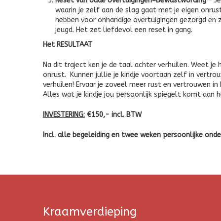
Reset van oude overtuigingen=Bewustwording –
Je
waarin je zelf aan de slag gaat met je eigen onru
hebben voor onhandige overtuigingen gezorgd en zi
jeugd. Het zet liefdevol een reset in gang.
Het RESULTAAT
Na dit traject ken je de taal achter verhuilen. Weet j
onrust. Kunnen jullie je kindje voortaan zelf in vertr
verhuilen! Ervaar je zoveel meer rust en vertrouwen in 
Alles wat je kindje jou persoonlijk spiegelt komt aan he
INVESTERING:
€150,- incl. BTW
Incl. alle begeleiding en twee weken persoonlijke onde
Kraamverdieping