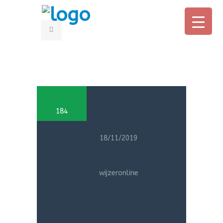
HOME
OUDERS
184
PROFESSIONALS
OVER CONNY
18/11/2019
BOEK
wijzeronline
AANMELDEN ONLINE CURSUS
IN DE MEDIA
CONTACT