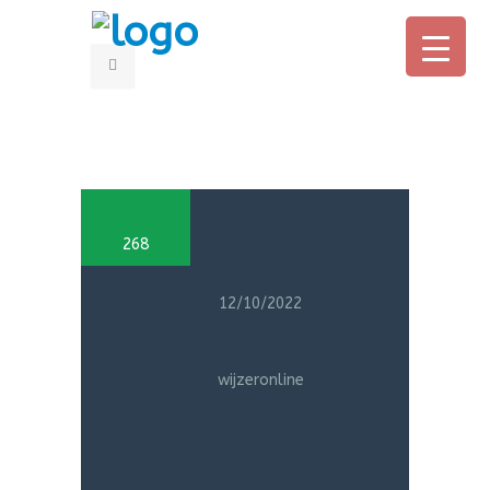
HOME
OUDERS
268
PROFESSIONALS
OVER CONNY
12/10/2022
BOEK
wijzeronline
AANMELDEN ONLINE CURSUS
IN DE MEDIA
CONTACT