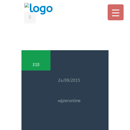
HOME
OUDERS
310
PROFESSIONALS
OVER CONNY
24/09/2015
BOEK
wijzeronline
AANMELDEN ONLINE CURSUS
IN DE MEDIA
CONTACT