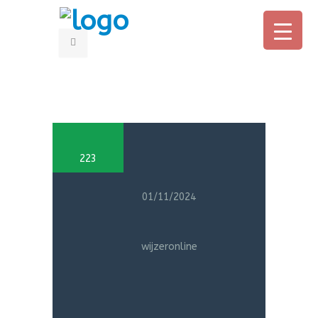
HOME
OUDERS
223
PROFESSIONALS
OVER CONNY
01/11/2024
BOEK
wijzeronline
AANMELDEN ONLINE CURSUS
IN DE MEDIA
CONTACT