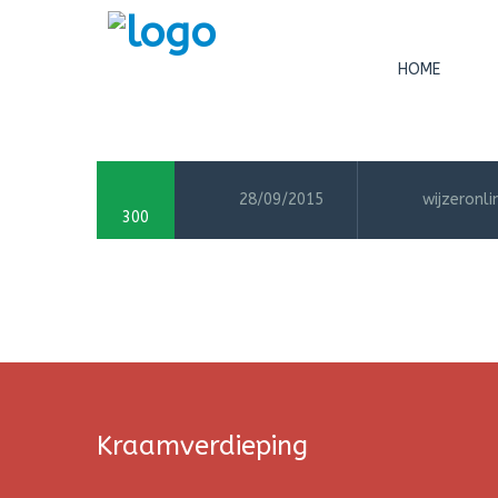
HOME
28/09/2015
wijzeronli
300
Kraamverdieping