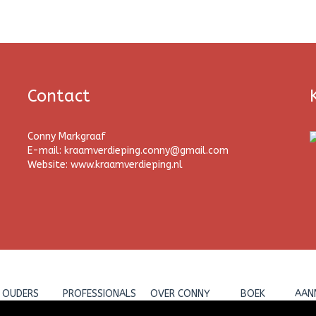
Contact
Conny Markgraaf
E-mail: kraamverdieping.conny@gmail.com
Website: www.kraamverdieping.nl
OUDERS
PROFESSIONALS
OVER CONNY
BOEK
AAN