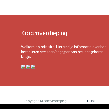
Kraamverdieping
Welkom op mijn site. Hier vind je informatie over het
beter leren verstaan/begrijpen van het pasgeboren
kindje.
Copyright Kraamverdieping
HOME