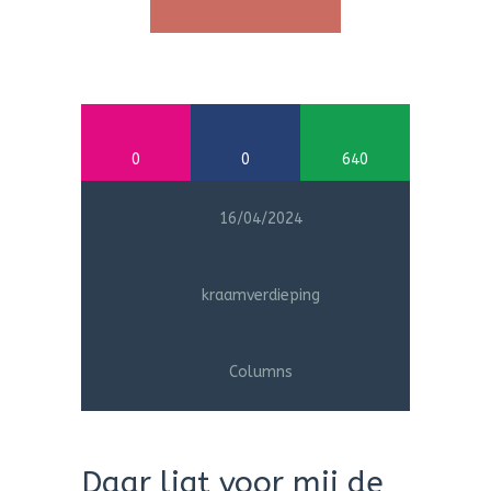
0
0
640
16/04/2024
kraamverdieping
Columns
Daar ligt voor mij de