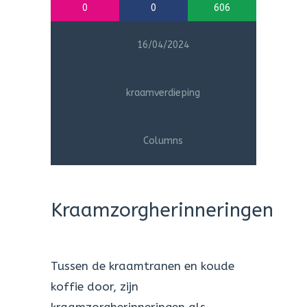
0
0
606
16/04/2024
kraamverdieping
Columns
Kraamzorgherinneringen
Tussen de kraamtranen en koude
koffie door, zijn