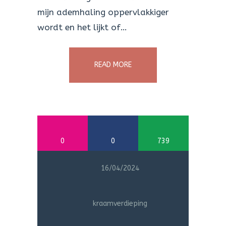
mijn ademhaling oppervlakkiger
wordt en het lijkt of…
READ MORE
0
0
739
16/04/2024
kraamverdieping