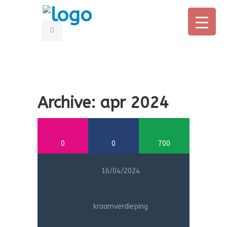
HOME
OUDERS
Archive: apr 2024
PROFESSIONALS
OVER CONNY
0
0
700
BOEK
16/04/2024
AANMELDEN ONLINE CURSUS
IN DE MEDIA
kraamverdieping
CONTACT