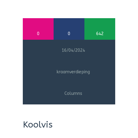
0
0
642
16/04/2024
kraamverdieping
Columns
Koolvis