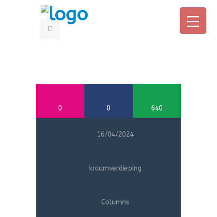
HOME
OUDERS
0
0
640
PROFESSIONALS
OVER CONNY
16/04/2024
BOEK
kraamverdieping
AANMELDEN ONLINE CURSUS
IN DE MEDIA
Columns
CONTACT