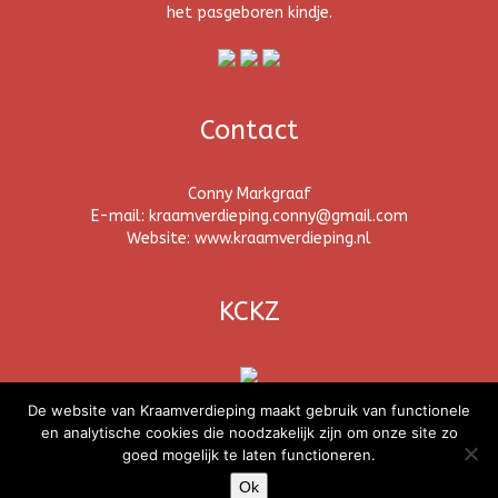
het pasgeboren kindje.
Contact
Conny Markgraaf
E-mail: kraamverdieping.conny@gmail.com
Website: www.kraamverdieping.nl
KCKZ
De website van Kraamverdieping maakt gebruik van functionele
en analytische cookies die noodzakelijk zijn om onze site zo
goed mogelijk te laten functioneren.
Copyright Kraamverdieping
Ok